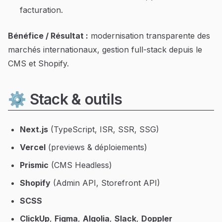
facturation.
Bénéfice / Résultat :
modernisation transparente des
marchés internationaux, gestion full-stack depuis le
CMS et Shopify.
⚙️ Stack & outils
Next.js
(TypeScript, ISR, SSR, SSG)
Vercel
(previews & déploiements)
Prismic
(CMS Headless)
Shopify
(Admin API, Storefront API)
SCSS
ClickUp
,
Figma
,
Algolia
,
Slack
,
Doppler