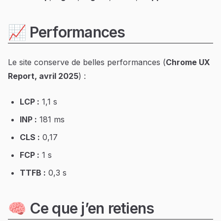
📈 Performances
Le site conserve de belles performances (
Chrome UX
Report, avril 2025
) :
LCP :
1,1 s
INP :
181 ms
CLS :
0,17
FCP :
1 s
TTFB :
0,3 s
🧠 Ce que j’en retiens